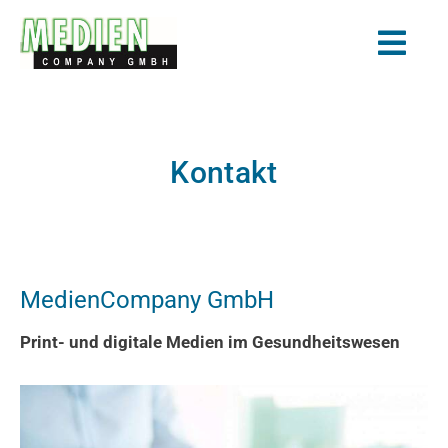
Zum
Inhalt
Togg
springen
Navi
Start
Marketing
Kontakt
Online-Portale
Medizin-Medienverlag
Stellenanzeigen schalten
MedienCompany GmbH
Unternehmen
Print- und digitale Medien im Gesundheitswesen